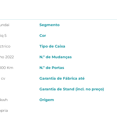
undai
Segmento
iq 5
Cor
ctrico
Tipo de Caixa
lho 2022
N.º de Mudanças
 000 Km
N.º de Portas
 cv
Garantia de Fábrica até
Garantia de Stand (incl. no preço)
 kwh
Origem
ópria