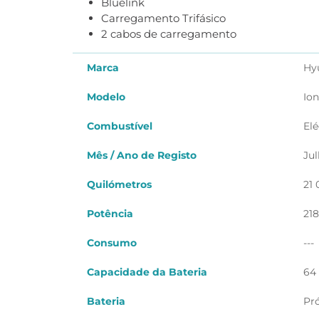
Bluelink
Carregamento Trifásico
2 cabos de carregamento
Marca
Hy
Modelo
Ion
Combustível
Elé
Mês / Ano de Registo
Ju
Quilómetros
21
Potência
218
Consumo
---
Capacidade da Bateria
64
Bateria
Pr